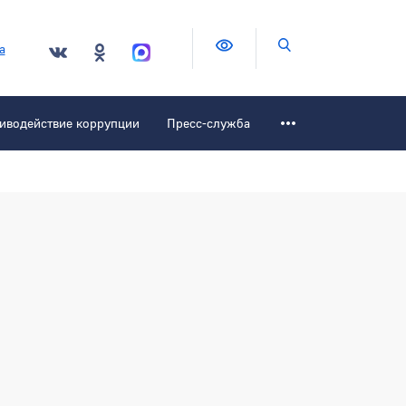
Версия для слабовидящих
Поиск по сайту
а
иводействие коррупции
Пресс-служба
зать