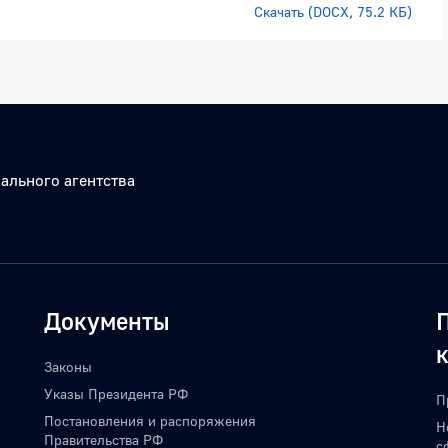
Скачать (DOCX, 75.2 КБ)
ального агентства
Документы
Законы
Указы Президента РФ
П
Постановления и распоряжения
Н
Правительства РФ
с