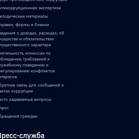
нтикоррупционная экспертиза
етодические материалы
правки, формы и бланки
ведения о доходах, расходах, об
муществе и обязательствах
мущественного характера
еятельность комиссии по
облюдению требований к
лужебному поведению и
регулированию конфликтов
нтересов
братная связь для сообщений о
актах коррупции
асто задаваемые вопросы
прос
бращения граждан
Пресс-служба