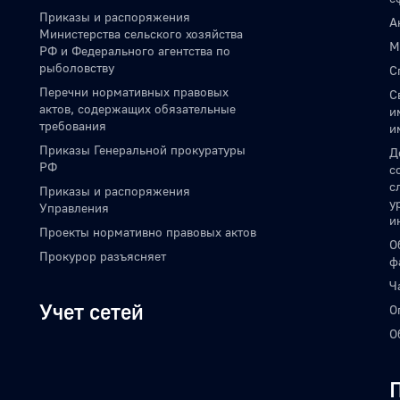
Приказы и распоряжения
А
Министерства сельского хозяйства
М
РФ и Федерального агентства по
рыболовству
С
Перечни нормативных правовых
С
актов, содержащих обязательные
и
требования
и
Приказы Генеральной прокуратуры
Д
РФ
с
с
Приказы и распоряжения
у
Управления
и
Проекты нормативно правовых актов
О
Прокурор разъясняет
ф
Ч
Учет сетей
О
О