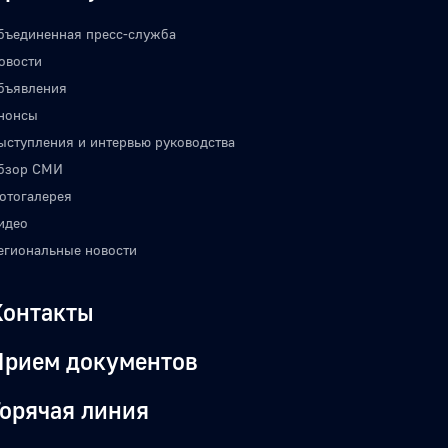
бъединенная пресс-служба
овости
бъявления
нонсы
ыступления и интервью руководства
бзор СМИ
отогалерея
идео
егиональные новости
Контакты
Прием документов
Горячая линия