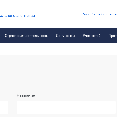
Сайт Росрыболовств
ального агентства
Отраслевая деятельность
Документы
Учет сетей
Прот
Название
даре
Выбрать дату в календаре
Пока