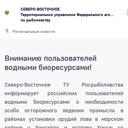
СЕВЕРО-ВОСТОЧНОЕ
Территориальное управление Федерального агентства
по рыболовству
Региональные новости
Вниманию пользователей
водными биоресурсами!
Вниманию пользователей водными би
Северо-Восточное ТУ Росрыболовства
информирует российских пользователей
водными биоресурсами о необходимости
особо осторожного ведения промысла в
районах установки орудий лова в морском
районе у Хоккайдо и острова Хонсю со